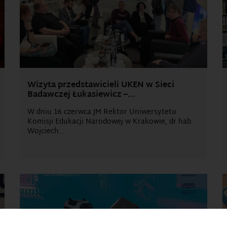
Wizyta przedstawicieli UKEN w Sieci
Badawczej Łukasiewicz –...
W dniu 16 czerwca JM Rektor Uniwersytetu
Komisji Edukacji Narodowej w Krakowie, dr hab.
Wojciech...