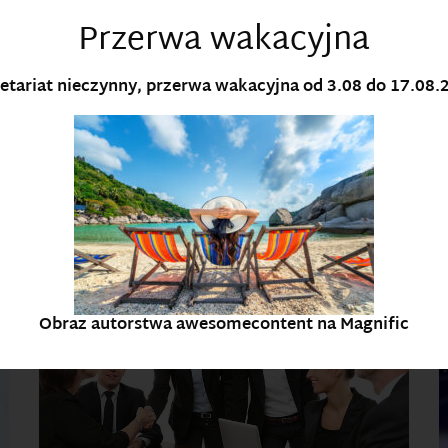
Przerwa wakacyjna
etariat nieczynny, przerwa wakacyjna od 3.08 do 17.08.
Konkurs na imiona dla Robo-Psów w INT
Szanowni Państwo, Studenci Instytutu Nauk
Technicznych! Serdecznie zapraszamy do udziału
w Konkursie na imiona dla...
Obraz autorstwa awesomecontent na Magnific