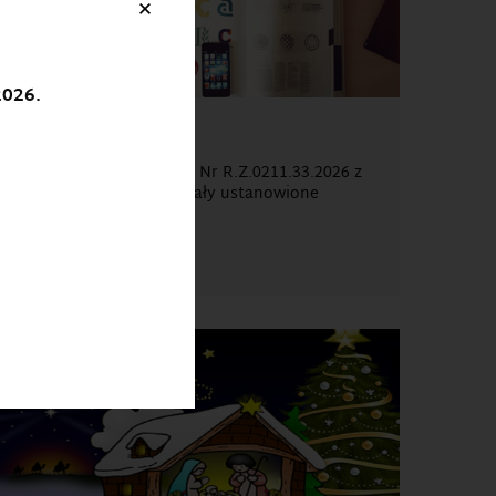
×
2026.
Godziny Rektorskie
Zarządzeniem Rektora Nr R.Z.0211.33.2026 z
dnia 11 maja 2026 r. zostały ustanowione
godziny...