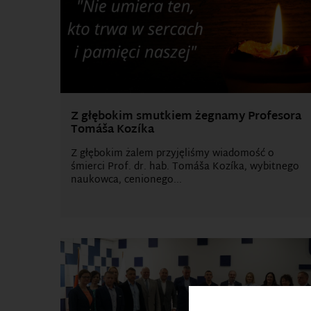
Z głębokim smutkiem żegnamy Profesora
Tomáša Kozíka
Z głębokim żalem przyjęliśmy wiadomość o
śmierci Prof. dr. hab. Tomáša Kozíka, wybitnego
naukowca, cenionego...