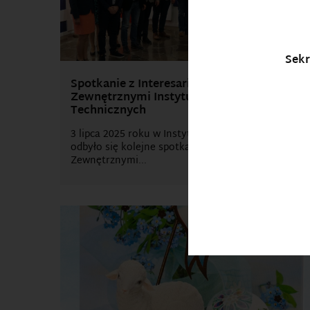
Sekr
Spotkanie z Interesariuszami
Zewnętrznymi Instytutu Nauk
Technicznych
3 lipca 2025 roku w Instytucie Nauk Technicznych
odbyło się kolejne spotkanie z Interesariuszami
Zewnętrznymi...