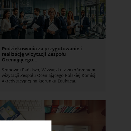
Podziękowania za przygotowanie i
realizację wizytacji Zespołu
Oceniającego...
Szanowni Państwo, W związku z zakończeniem
wizytacji Zespołu Oceniającego Polskiej Komisji
Akredytacyjnej na kierunku Edukacja...