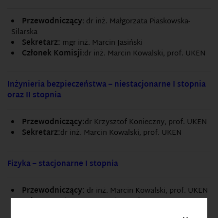
Przewodniczący
: dr inż. Małgorzata Piaskowska-
Silarska
Sekretarz:
mgr inż. Marcin Jasiński
Członek Komisji
:dr inż. Marcin Kowalski, prof. UKEN
Inżynieria bezpieczeństwa – niestacjonarne I stopnia
oraz II stopnia
Przewodniczący:
dr Krzysztof Konieczny, prof. UKEN
Sekretarz:
dr inż. Marcin Kowalski, prof. UKEN
Fizyka – stacjonarne I stopnia
Przewodniczący:
dr inż. Marcin Kowalski, prof. UKEN
Sekretarz:
dr Grzegorz Jagło, prof. UKEN