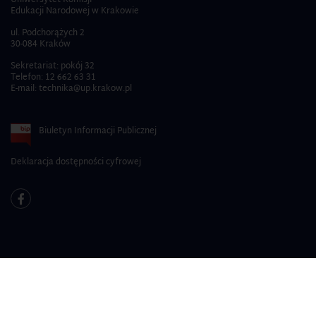
Uniwersytet Komisji
Edukacji Narodowej w Krakowie
ul. Podchorążych 2
30-084 Kraków
Sekretariat: pokój 32
Telefon:
12 662 63 31
E-mail:
technika@up.krakow.pl
Biuletyn Informacji Publicznej
Deklaracja dostępności cyfrowej