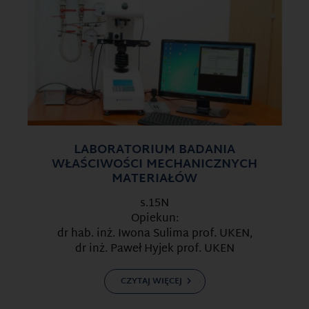
LABORATORIUM BADANIA
WŁAŚCIWOŚCI MECHANICZNYCH
MATERIAŁÓW
s.15N
Opiekun:
dr hab. inż. Iwona Sulima prof. UKEN,
dr inż. Paweł Hyjek prof. UKEN
CZYTAJ WIĘCEJ