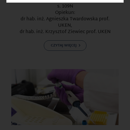
s. 109N
Opiekun:
dr hab. inż. Agnieszka Twardowska prof.
UKEN,
dr hab. inż. Krzysztof Ziewiec prof. UKEN
CZYTAJ WIĘCEJ