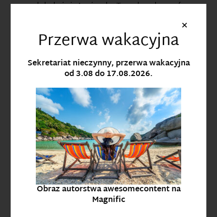
dr hab. inż. Agnieszka Twardowska prof.
UKEN,
×
dr inż. Piotr Czaja
Przerwa wakacyjna
CZYTAJ WIĘCEJ
Sekretariat nieczynny, przerwa wakacyjna
od 3.08 do 17.08.2026.
Obraz autorstwa awesomecontent na
LABORATORIUM SKANINGOWEJ
Magnific
MIKROSKOPII ELEKTRONOWEJ