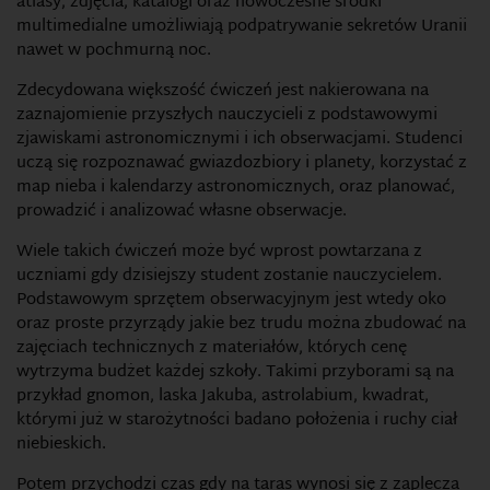
atlasy, zdjęcia, katalogi oraz nowoczesne środki
multimedialne umożliwiają podpatrywanie sekretów Uranii
nawet w pochmurną noc.
Zdecydowana większość ćwiczeń jest nakierowana na
zaznajomienie przyszłych nauczycieli z podstawowymi
zjawiskami astronomicznymi i ich obserwacjami. Studenci
uczą się rozpoznawać gwiazdozbiory i planety, korzystać z
map nieba i kalendarzy astronomicznych, oraz planować,
prowadzić i analizować własne obserwacje.
Wiele takich ćwiczeń może być wprost powtarzana z
uczniami gdy dzisiejszy student zostanie nauczycielem.
Podstawowym sprzętem obserwacyjnym jest wtedy oko
oraz proste przyrządy jakie bez trudu można zbudować na
zajęciach technicznych z materiałów, których cenę
wytrzyma budżet każdej szkoły. Takimi przyborami są na
przykład gnomon, laska Jakuba, astrolabium, kwadrat,
którymi już w starożytności badano położenia i ruchy ciał
niebieskich.
Potem przychodzi czas gdy na taras wynosi się z zaplecza