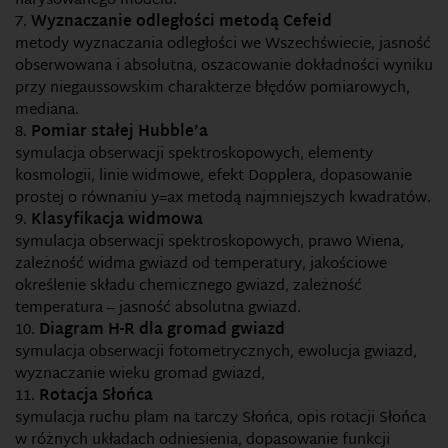
narysowanego modelu.
Wyznaczanie odległości metodą Cefeid
metody wyznaczania odległości we Wszechświecie, jasność
obserwowana i absolutna, oszacowanie dokładności wyniku
przy niegaussowskim charakterze błędów pomiarowych,
mediana.
Pomiar stałej Hubble’a
symulacja obserwacji spektroskopowych, elementy
kosmologii, linie widmowe, efekt Dopplera, dopasowanie
prostej o równaniu y=ax metodą najmniejszych kwadratów.
Klasyfikacja widmowa
symulacja obserwacji spektroskopowych, prawo Wiena,
zależność widma gwiazd od temperatury, jakościowe
określenie składu chemicznego gwiazd, zależność
temperatura – jasność absolutna gwiazd.
Diagram H-R dla gromad gwiazd
symulacja obserwacji fotometrycznych, ewolucja gwiazd,
wyznaczanie wieku gromad gwiazd,
Rotacja Słońca
symulacja ruchu plam na tarczy Słońca, opis rotacji Słońca
w różnych układach odniesienia, dopasowanie funkcji