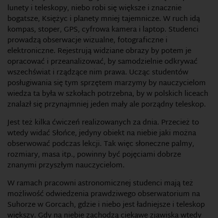
lunety i teleskopy, niebo robi się większe i znacznie
bogatsze, Księżyc i planety mniej tajemnicze. W ruch idą
kompas, stoper, GPS, cyfrowa kamera i laptop. Studenci
prowadzą obserwacje wizualne, fotograficzne i
elektroniczne. Rejestrują widziane obrazy by potem je
opracować i przeanalizować, by samodzielnie odkrywać
wszechświat i rządzące nim prawa. Ucząc studentów
posługiwania się tym sprzętem marzymy by nauczycielom
wiedza ta była w szkołach potrzebna, by w polskich liceach
znalazł się przynajmniej jeden mały ale porządny teleskop.
Jest też kilka ćwiczeń realizowanych za dnia. Przecież to
wtedy widać Słońce, jedyny obiekt na niebie jaki można
obserwować podczas lekcji. Tak więc słoneczne palmy,
rozmiary, masa itp., powinny być pojęciami dobrze
znanymi przyszłym nauczycielom.
W ramach pracowni astronomicznej studenci mają też
możliwość odwiedzenia prawdziwego obserwatorium na
Suhorze w Gorcach, gdzie i niebo jest ładniejsze i teleskop
większy. Gdy na niebie zachodzą ciekawe zjawiska wtedy