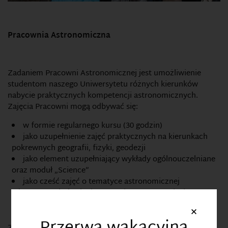
Pracownia Astronomiczna
Zadaniem Pracowni Astronomicznej jest umożliwienie
studentom naszego Uniwersytetu różnych kierunków
nabycie praktycznych kompetencji astronomicznych.
Zajęcia Pracowni mogą odbywać się:
w formie regularnego kursu (30 godzin)
jako uzupełnienie zajęć praktycznych na kierunkach
pokrewnych geografii, fizyki, geodezji
jako element uzupełniający wykłady ogólnouczelniane
oraz moduł „Science”
jako cześć zajęć o tematyce astronomicznej
adresowanych do słuchaczy Uniwersytetu Dzieci
i Rodziców, Uniwersytetu II i III wieku itp.
×