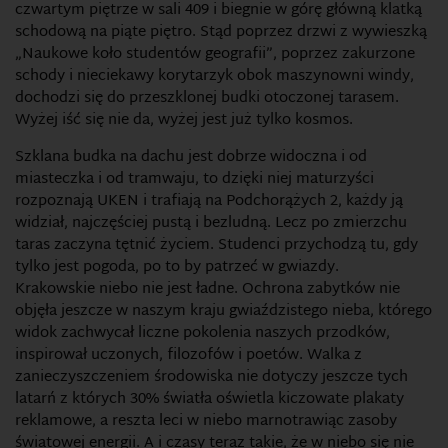
czwartym piętrze w sali 409 i biegnie w górę główną klatką
schodową na piąte piętro. Stąd poprzez drzwi z wywieszką
„Naukowe koło studentów geografii”, poprzez zakurzone
schody i nieciekawy korytarzyk obok maszynowni windy,
dochodzi się do przeszklonej budki otoczonej tarasem.
Wyżej iść się nie da, wyżej jest już tylko kosmos.
Szklana budka na dachu jest dobrze widoczna i od
miasteczka i od tramwaju, to dzięki niej maturzyści
rozpoznają UKEN i trafiają na Podchorążych 2, każdy ją
widział, najczęściej pustą i bezludną. Lecz po zmierzchu
taras zaczyna tętnić życiem. Studenci przychodzą tu, gdy
tylko jest pogoda, po to by patrzeć w gwiazdy.
Krakowskie niebo nie jest ładne. Ochrona zabytków nie
objęła jeszcze w naszym kraju gwiaździstego nieba, którego
widok zachwycał liczne pokolenia naszych przodków,
inspirował uczonych, filozofów i poetów. Walka z
zanieczyszczeniem środowiska nie dotyczy jeszcze tych
latarń z których 30% światła oświetla kiczowate plakaty
reklamowe, a reszta leci w niebo marnotrawiąc zasoby
światowej energii. A i czasy teraz takie, że w niebo się nie