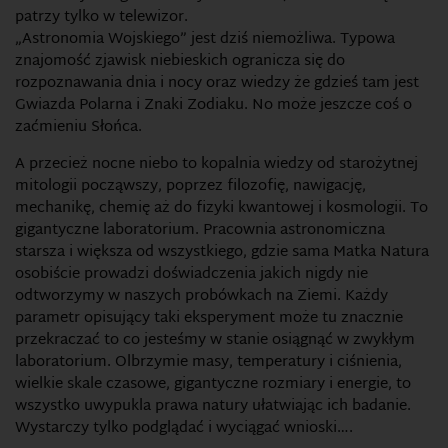
patrzy tylko w telewizor.
„Astronomia Wojskiego” jest dziś niemożliwa. Typowa
znajomość zjawisk niebieskich ogranicza się do
rozpoznawania dnia i nocy oraz wiedzy że gdzieś tam jest
Gwiazda Polarna i Znaki Zodiaku. No może jeszcze coś o
zaćmieniu Słońca.
A przecież nocne niebo to kopalnia wiedzy od starożytnej
mitologii począwszy, poprzez filozofię, nawigację,
mechanikę, chemię aż do fizyki kwantowej i kosmologii. To
gigantyczne laboratorium. Pracownia astronomiczna
starsza i większa od wszystkiego, gdzie sama Matka Natura
osobiście prowadzi doświadczenia jakich nigdy nie
odtworzymy w naszych probówkach na Ziemi. Każdy
parametr opisujący taki eksperyment może tu znacznie
przekraczać to co jesteśmy w stanie osiągnąć w zwykłym
laboratorium. Olbrzymie masy, temperatury i ciśnienia,
wielkie skale czasowe, gigantyczne rozmiary i energie, to
wszystko uwypukla prawa natury ułatwiając ich badanie.
Wystarczy tylko podglądać i wyciągać wnioski….