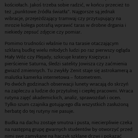
kościołach. Jakoś trzeba sobie radzić, w końcu przecież to
też „punktowe źródła światła”. Najgorsze są jednak
wibracje, przejeżdżający tramwaj czy przytupujący na
mrozie kolega potrafią wprawić taras w drobne drgania i
niekiedy zepsuć zdjęcie czy pomiar.
Pomimo trudności właśnie tu na tarasie otaczającym
szklaną budkę wielu młodych ludzi po raz pierwszy ogląda
Mały Wóz czy Plejady, szkicuje kratery Księżyca i
pierścienie Saturna, śledzi satelity Jowisza czy zaćmienia
gwiazd zmiennych. Tu zwykły Zenit staje się astrokamerą a
malutka kamerka internetowa – fotometrem.
Po dwóch godzinach obserwacji lunety wracają do skrzyń
na zapleczu a ludzie do przytulnej i ciepłej pracowni. Wraca
rutyna zajęć akademickich, analiz, sprawozdań i ocen.
Tylko szum czajnika gotującego dla wszystkich zasłużoną
herbatę do tej rutyny nie pasuje.
Budka na dachu zostaje smutna i pusta, niecierpliwie czeka
na następną grupę gwarnych studentów by otworzyć przed
nimi swe zamykane na haczyk szklane drzwi i pokazać