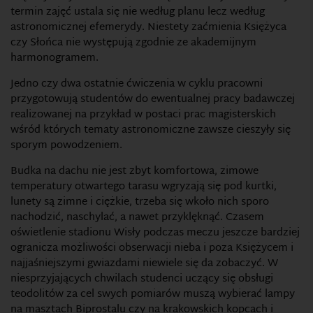
termin zajęć ustala się nie według planu lecz według
astronomicznej efemerydy. Niestety zaćmienia Księżyca
czy Słońca nie występują zgodnie ze akademijnym
harmonogramem.
Jedno czy dwa ostatnie ćwiczenia w cyklu pracowni
przygotowują studentów do ewentualnej pracy badawczej
realizowanej na przykład w postaci prac magisterskich
wśród których tematy astronomiczne zawsze cieszyły się
sporym powodzeniem.
Budka na dachu nie jest zbyt komfortowa, zimowe
temperatury otwartego tarasu wgryzają się pod kurtki,
lunety są zimne i ciężkie, trzeba się wkoło nich sporo
nachodzić, naschylać, a nawet przyklęknąć. Czasem
oświetlenie stadionu Wisły podczas meczu jeszcze bardziej
ogranicza możliwości obserwacji nieba i poza Księżycem i
najjaśniejszymi gwiazdami niewiele się da zobaczyć. W
niesprzyjających chwilach studenci uczący się obsługi
teodolitów za cel swych pomiarów muszą wybierać lampy
na masztach Biprostalu czy na krakowskich kopcach i