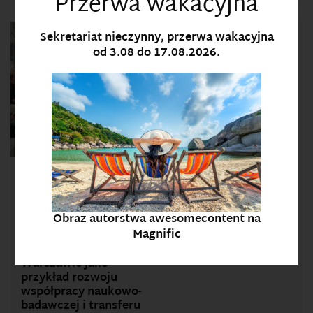
Przerwa wakacyjna
W dniu 16 czerwca JM
Sekretariat nieczynny, przerwa wakacyjna
Rektor Uniwersytetu
od 3.08 do 17.08.2026.
Komisji Edukacji
Narodowej w Krakowie, dr
hab. Wojciech Bą
Wizyta
przedstawicieli UKEN
w Sieci Badawczej
Obraz autorstwa awesomecontent na
Łukasiewicz –
Magnific
Instytucie Tele- i
Radiotechnicznym w
Warszawie jako
przykład rozwoju
współpracy naukowo-
badawczej i transferu