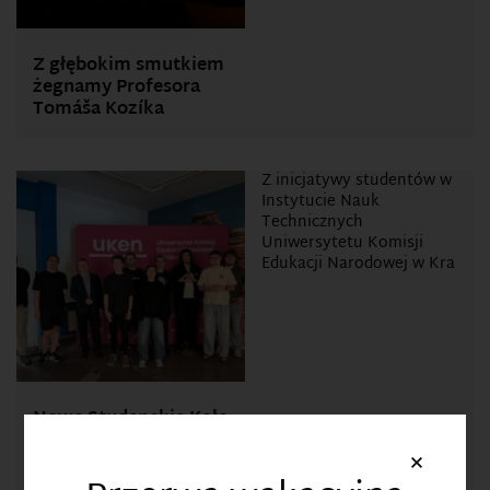
Z głębokim smutkiem
żegnamy Profesora
Tomáša Kozíka
Z inicjatywy studentów w
Instytucie Nauk
Technicznych
Uniwersytetu Komisji
Edukacji Narodowej w Kra
Nowe Studenckie Koło
Naukowe w Instytucie
×
Nauk Technicznych