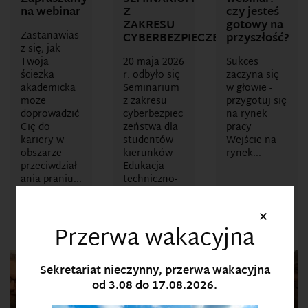
na webinar
Z
czy jesteś
ZAKRESU
gotowy na
Zastanawias
CYBERBEZPIECZEŃSTWA
przyszłość?
z się, jak
Twoja
20 maja 2026
Sukces
ścieżka
r. odbyło się
zaczyna się
akademicka
Seminarium
w głowie -
może
z zakresu
przygotuj się
doprowadzić
cyberbezpiec
na rynek
Cię do
zeństwa dla
pracy
kariery w
studentów
Wejście na
obszarze
kierunków
rynek...
przeciwdział
Edukacja
ania praniu...
techniczno-
informatycz
na...
×
Przerwa wakacyjna
Sekretariat nieczynny, przerwa wakacyjna
od 3.08 do 17.08.2026.