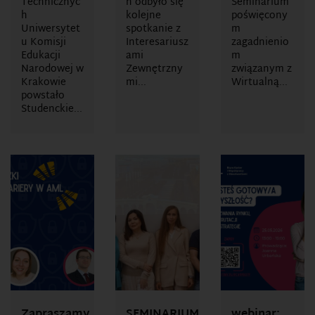
Technicznyc
h odbyło się
Seminarium
h
kolejne
poświęcony
Uniwersytet
spotkanie z
m
u Komisji
Interesariusz
zagadnienio
Edukacji
ami
m
Narodowej w
Zewnętrzny
związanym z
Krakowie
mi...
Wirtualną...
powstało
Studenckie...
Zapraszamy
SEMINARIUM
webinar: