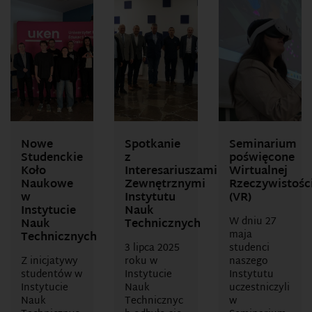
Nowe
Spotkanie
Seminarium
Studenckie
z
poświęcone
Koło
Interesariuszami
Wirtualnej
Naukowe
Zewnętrznymi
Rzeczywistośc
w
Instytutu
(VR)
Instytucie
Nauk
W dniu 27
Nauk
Technicznych
maja
Technicznych
3 lipca 2025
studenci
Z inicjatywy
roku w
naszego
studentów w
Instytucie
Instytutu
Instytucie
Nauk
uczestniczyli
Nauk
Technicznyc
w