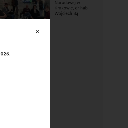
Narodowej w
Krakowie, dr hab.
Wojciech Bą
×
Wizyta
2026.
przedstawicieli
UKEN w Sieci
Badawczej
Łukasiewicz –
Instytucie Tele- i
Radiotechnicznym
w Warszawie jako
przykład rozwoju
współpracy
naukowo-
badawczej i
transferu
nowoczesnych