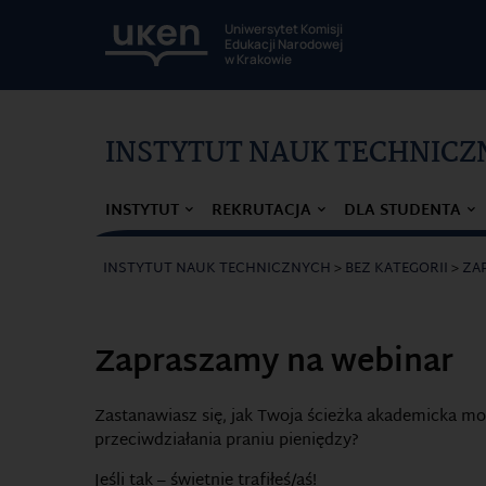
Uniwersytet Komisji
Edukacji Narodowej
w Krakowie
INSTYTUT NAUK TECHNIC
INSTYTUT
REKRUTACJA
DLA STUDENTA
INSTYTUT NAUK TECHNICZNYCH
>
BEZ KATEGORII
>
ZA
Zapraszamy na webinar
Zastanawiasz się, jak Twoja ścieżka akademicka mo
przeciwdziałania praniu pieniędzy?
Jeśli tak – świetnie trafiłeś/aś!