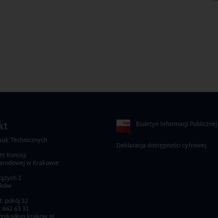
kt
Biuletyn Informacji Publicznej
auk Technicznych
Deklaracja dostępności cyfrowej
t Komisji
Narodowej w Krakowie
rążych 2
aków
t: pokój 32
 662 63 31
hnika@up.krakow.pl