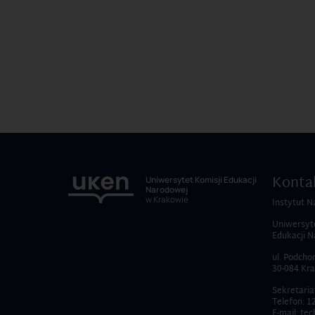
Konta
Uniwersytet Komisji Edukacji
Narodowej
w Krakowie
Instytut N
Uniwersyte
Edukacji 
ul. Podcho
30-084 Kr
Sekretaria
Telefon:
12
E-mail:
tec