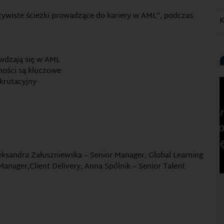
zywiste ścieżki prowadzące do kariery w AML”, podczas
K
awdzają się w AML
tności są kluczowe
ekrutacyjny
Aleksandra Załuszniewska – Senior Manager, Global Learning
anager,Client Delivery, Anna Spólnik – Senior Talent