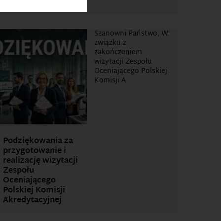
technologii
Szanowni Państwo, W
związku z
zakończeniem
wizytacji Zespołu
Oceniającego Polskiej
Komisji A
Podziękowania za
przygotowanie i
realizację wizytacji
Zespołu
Oceniającego
Polskiej Komisji
Akredytacyjnej