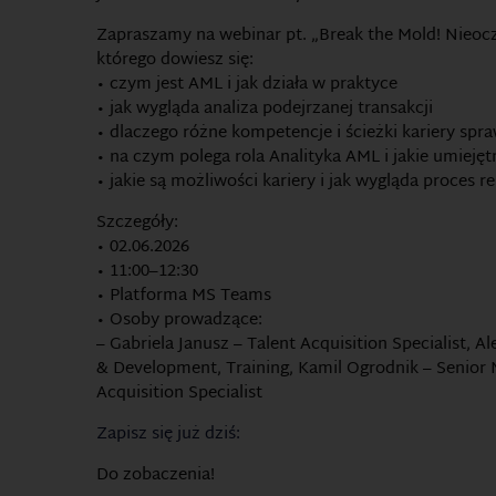
Zapraszamy na webinar pt. „Break the Mold! Nieoc
którego dowiesz się:
• czym jest AML i jak działa w praktyce
• jak wygląda analiza podejrzanej transakcji
• dlaczego różne kompetencje i ścieżki kariery spr
• na czym polega rola Analityka AML i jakie umieję
• jakie są możliwości kariery i jak wygląda proces r
Szczegóły:
• 02.06.2026
• 11:00–12:30
• Platforma MS Teams
• Osoby prowadzące:
– Gabriela Janusz – Talent Acquisition Specialist, 
& Development, Training, Kamil Ogrodnik – Senior M
Acquisition Specialist
Zapisz się już dziś:
Do zobaczenia!